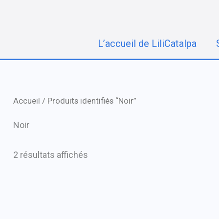
Aller
au
contenu
L’accueil de LiliCatalpa
Accueil
/ Produits identifiés “Noir”
Noir
2 résultats affichés